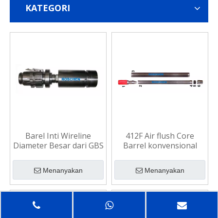
KATEGORI
Barel Inti Wireline
412F Air flush Core
Diameter Besar dari GBS
Barrel konvensional
di bidang Geoteknik
untuk batuan lunak
hingga sedang
Menanyakan
Menanyakan