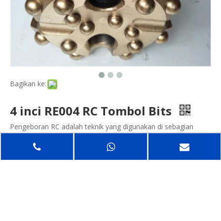
Bagikan ke:
4 inci RE004 RC Tombol Bits
Pengeboran RC adalah teknik yang digunakan di sebagian
besar tahap pengembangan tambang.
Karena lebih murah daripada pengeboran inti berlian, ini sering
digunakan dalam penambangan eksplorasi tahap pertama
untuk menggambarkan tubuh bijih yang berpotensi dapat
diekstraksi. Ini juga lebih disukai daripada pengeboran RAB
atau inti udara ketika mencoba mencapai kedalaman yang
sangat dalam, tetapi pengeboran RC lebih lambat dan lebih
mahal daripada salah satu dari kedua metode ini.
Pengeboran RC juga secara konsisten digunakan selama
kontrol kerataan dalam pit dan tahap pengembangan tubuh